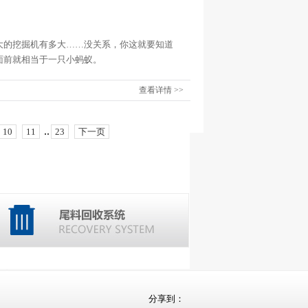
大的挖掘机有多大……没关系，你这就要知道
面前就相当于一只小蚂蚁。
查看详情 >>
..
10
11
23
下一页
分享到：