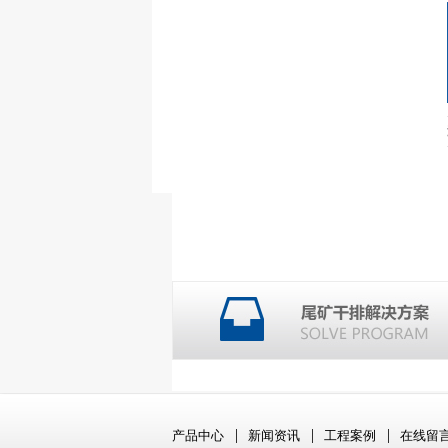
|
|
|
产品中心
新闻资讯
工程案例
在线留