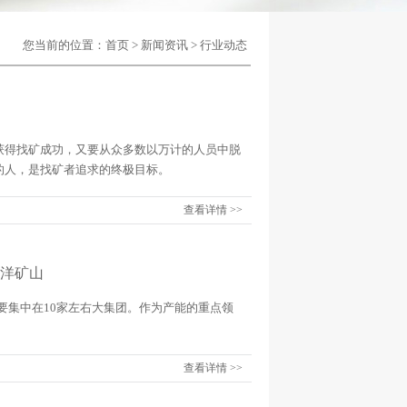
您当前的位置：
首页
>
新闻资讯
>
行业动态
获得找矿成功，又要从众多数以万计的人员中脱
的人，是找矿者追求的终极目标。
查看详情 >>
晟洋矿山
的钢要集中在10家左右大集团。作为产能的重点领
查看详情 >>