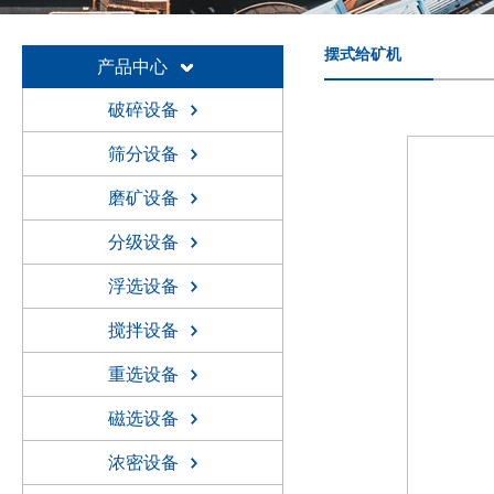
摆式给矿机
产品中心
破碎设备
筛分设备
磨矿设备
分级设备
浮选设备
搅拌设备
重选设备
磁选设备
浓密设备