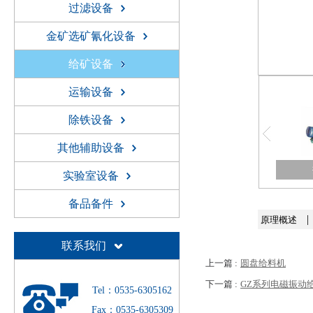
过滤设备
金矿选矿氰化设备
给矿设备
运输设备
除铁设备
其他辅助设备
实验室设备
备品备件
|
原理概述
联系我们
上一篇 :
圆盘给料机
下一篇 :
GZ系列电磁振动
Tel：0535-6305162
Fax：0535-6305309