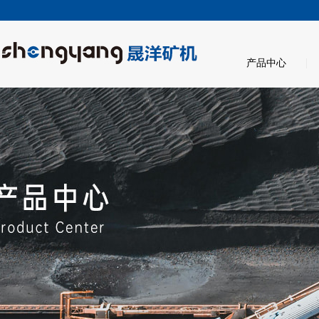
|
产品中心